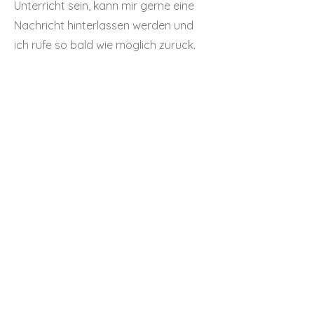
Unterricht sein, kann mir gerne eine
Nachricht hinterlassen werden und
ich rufe so bald wie möglich zurück.
...
...
Öffnungszeiten
Mo- Fr
10:00 h – 18:00 h
zum Anfang